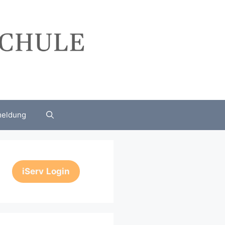
eldung
iServ
Login