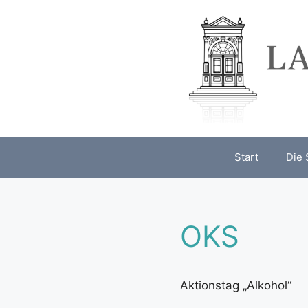
Zum
Inhalt
springen
Start
Die 
OKS
Aktionstag „Alkohol“