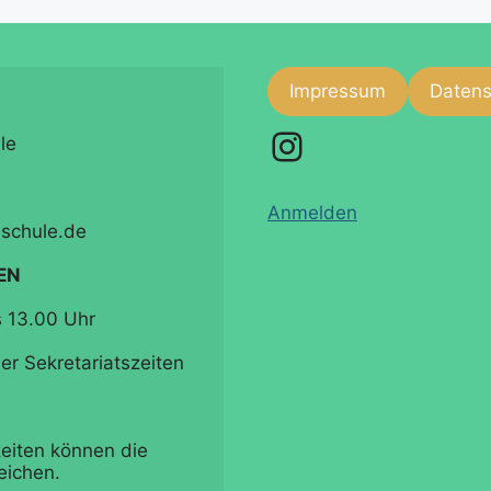
Impressum
Datens
Instagram
e

Anmelden
schule.de

EN
 13.00 Uhr

r Sekretariatszeiten 
eiten können die 
eichen.