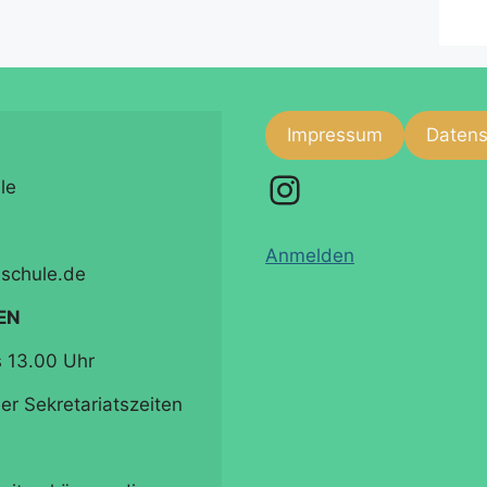
Impressum
Datens
Instagram
e

Anmelden
schule.de

EN
 13.00 Uhr

r Sekretariatszeiten 