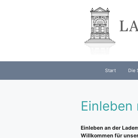
Zum
Inhalt
springen
Start
Die 
Einleben
Einleben an der Lade
Willkommen für unsere