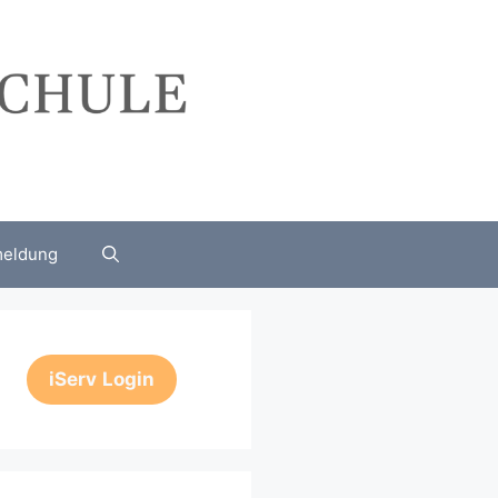
eldung
iServ
Login