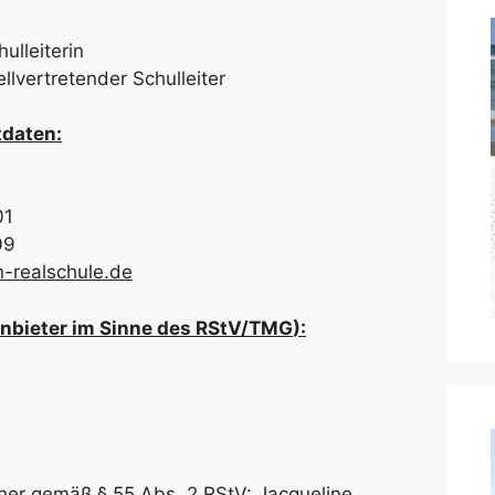
ulleiterin
lvertretender Schulleiter
tdaten:
01
09
-realschule.de
nbieter im Sinne des RStV/TMG
):
icher gemäß § 55 Abs. 2 RStV: Jacqueline