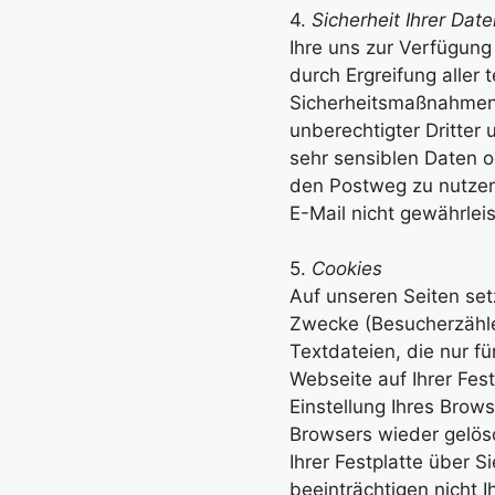
4.
Sicherheit Ihrer Dat
Ihre uns zur Verfügung
durch Ergreifung aller
Sicherheitsmaßnahmen s
unberechtigter Dritter
sehr sensiblen Daten o
den Postweg zu nutzen,
E-Mail nicht gewährlei
5.
C
ookies
Auf unseren Seiten setz
Zwecke (Besucherzähler
Textdateien, die nur f
Webseite auf Ihrer Fes
Einstellung Ihres Bro
Browsers wieder gelösc
Ihrer Festplatte über 
beeinträchtigen nicht I