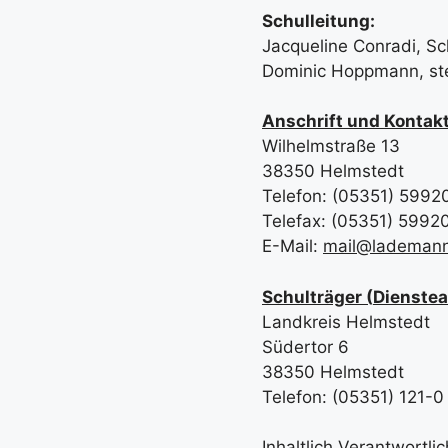
Schulleitung:
Jacqueline Conradi, Sch
Dominic Hoppmann, stel
Anschrift und Kontak
Wilhelmstraße 13
38350 Helmstedt
Telefon: (05351) 5992
Telefax: (05351) 5992
E-Mail:
mail@lademann
Schulträger (
Dienstea
Landkreis Helmstedt
Südertor 6
38350 Helmstedt
Telefon: (05351) 121-0
Inhaltlich Verantwortl