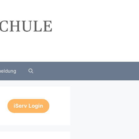
eldung
iServ
Login